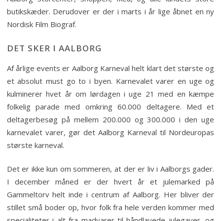
butikskæder. Derudover er der i marts i år lige åbnet en ny
Nordisk Film Biograf.
DET SKER I AALBORG
Af årlige events er Aalborg Karneval helt klart det største og
et absolut must go to i byen. Karnevalet varer en uge og
kulminerer hvet år om lørdagen i uge 21 med en kæmpe
folkelig parade med omkring 60.000 deltagere. Med et
deltagerbesøg på mellem 200.000 og 300.000 i den uge
karnevalet varer, gør det Aalborg Karneval til Nordeuropas
største karneval.
Det er ikke kun om sommeren, at der er liv i Aalborgs gader.
I december måned er der hvert år et julemarked på
Gammeltorv helt inde i centrum af Aalborg. Her bliver der
stillet små boder op, hvor folk fra hele verden kommer med
specialiteter i alt fra madvarer til håndlavede julegaver, og