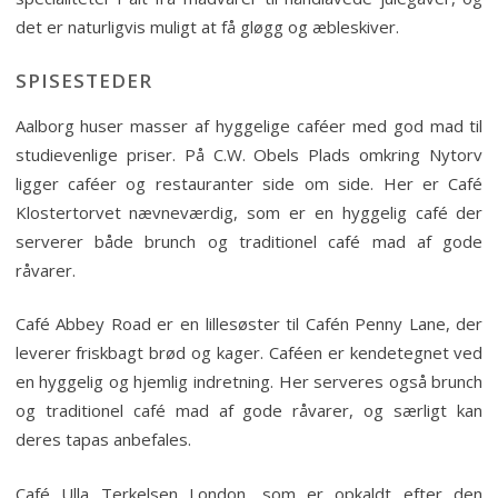
det er naturligvis muligt at få gløgg og æbleskiver.
SPISESTEDER
Aalborg huser masser af hyggelige caféer med god mad til
studievenlige priser. På C.W. Obels Plads omkring Nytorv
ligger caféer og restauranter side om side. Her er Café
Klostertorvet nævneværdig, som er en hyggelig café der
serverer både brunch og traditionel café mad af gode
råvarer.
Café Abbey Road er en lillesøster til Cafén Penny Lane, der
leverer friskbagt brød og kager. Caféen er kendetegnet ved
en hyggelig og hjemlig indretning. Her serveres også brunch
og traditionel café mad af gode råvarer, og særligt kan
deres tapas anbefales.
Café Ulla Terkelsen London, som er opkaldt efter den