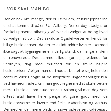
HVOR SKAL MAN BO
Der er nok ikke mange, der er i tvivl om, at huslejepriserne
er til at komme til på en SU i Aalborg. Der er dog stadig stor
forskel i priserne afhængig af hvor du vælger at bo og hvad
du vælger at bo i. Det såkaldte Øgadekvarter er kendt for
billige huslejepriser, da det er et lidt ældre kvarter. Dermed
ikke sagt at bygningerne er i dårlig stand, da mange af dem
er renoverede. Det samme billede gør sig gældende for
Vestbyen, dog med mulighed for en smule højere
huslejepriser. Vælger man derimod at bosætte sig helt inde i
centrum eller i nogle af de nyopførte ungdomsboliger bl.a.
ved havneområdet, kan man godt regne med at skulle betale
mere i husleje. Som studerende i Aalborg vil man dog som
oftest altid have flere penge at gøre godt med, da
huslejepriserne er lavere end f.eks. København og Aarhus.
Dermed er der mere plads til sjove oplevelser, cafébesøg