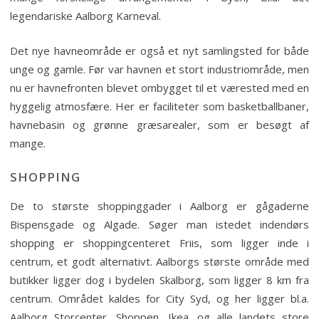
legendariske Aalborg Karneval.
Det nye havneområde er også et nyt samlingsted for både
unge og gamle. Før var havnen et stort industriområde, men
nu er havnefronten blevet ombygget til et værested med en
hyggelig atmosfære. Her er faciliteter som basketballbaner,
havnebasin og grønne græsarealer, som er besøgt af
mange.
SHOPPING
De to største shoppinggader i Aalborg er gågaderne
Bispensgade og Algade. Søger man istedet indendørs
shopping er shoppingcenteret Friis, som ligger inde i
centrum, et godt alternativt. Aalborgs største område med
butikker ligger dog i bydelen Skalborg, som ligger 8 km fra
centrum. Området kaldes for City Syd, og her ligger bl.a.
Aalborg Storcenter, Shoppen, Ikea, og alle landets store