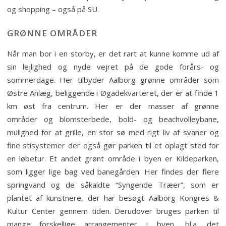
og shopping – også på SU.
GRØNNE OMRÅDER
Når man bor i en storby, er det rart at kunne komme ud af
sin lejlighed og nyde vejret på de gode forårs- og
sommerdage. Her tilbyder Aalborg grønne områder som
Østre Anlæg, beliggende i Øgadekvarteret, der er at finde 1
km øst fra centrum. Her er der masser af grønne
områder og blomsterbede, bold- og beachvolleybane,
mulighed for at grille, en stor sø med rigt liv af svaner og
fine stisystemer der også gør parken til et oplagt sted for
en løbetur. Et andet grønt område i byen er Kildeparken,
som ligger lige bag ved banegården. Her findes der flere
springvand og de såkaldte “Syngende Træer”, som er
plantet af kunstnere, der har besøgt Aalborg Kongres &
Kultur Center gennem tiden. Derudover bruges parken til
mange forskellige arrangementer i byen, bl.a. det