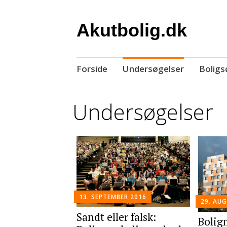
Akutbolig.dk
Skip
Forside
Undersøgelser
Boligs
to
content
Undersøgelser
13. SEPTEMBER 2016
29. AU
Sandt eller falsk:
Bolig