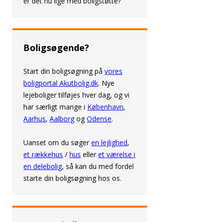
er det nu lige med boligstøtte?
Boligsøgende?
Start din boligsøgning på
vores
boligportal Akutbolig.dk
. Nye
lejeboliger tilføjes hver dag, og vi
har særligt mange i
København
,
Aarhus
,
Aalborg
og
Odense
.
Uanset om du søger
en lejlighed
,
et rækkehus
/
hus
eller
et værelse i
en delebolig
, så kan du med fordel
starte din boligsøgning hos os.