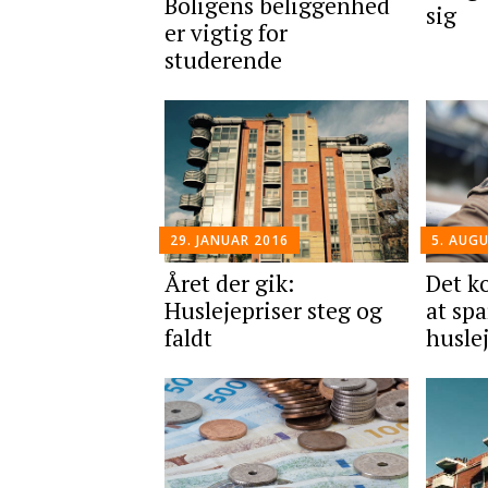
Boligens beliggenhed
sig
er vigtig for
studerende
5. AUG
29. JANUAR 2016
Det k
Året der gik:
at spa
Huslejepriser steg og
husle
faldt