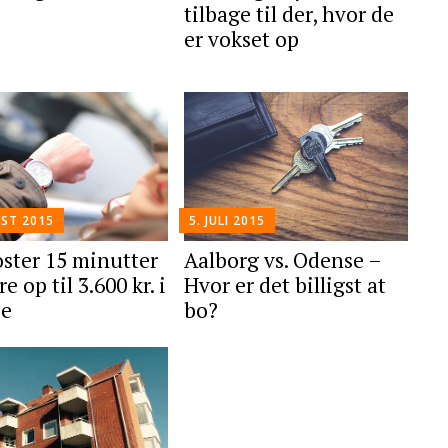
tilbage til der, hvor de
er vokset op
UST 2015
5. JULI 2015
oster 15 minutter
Aalborg vs. Odense –
re op til 3.600 kr. i
Hvor er det billigst at
je
bo?